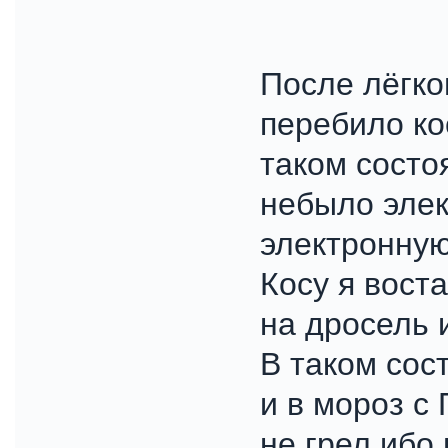
После лёгко
перебило кос
таком состо
небыло элек
электронную
Косу я вост
на дросель 
В таком сос
и в мороз с
не грел ибо