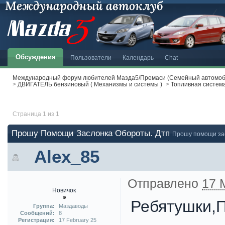
Обсуждения
Пользователи
Календарь
Chat
Международный форум любителей Мазда5/Премаси (Семейный автомоби
>
ДВИГАТЕЛЬ бензиновый ( Механизмы и системы )
>
Топливная система
Страница 1 из 1
Прошу Помощи Заслонка Обороты. Дтп
Прошу помощи за
Alex_85
Отправлено
17 
Новичок
Ребятушки,П
Группа:
Маздаводы
Сообщений:
8
Регистрация:
17 February 25