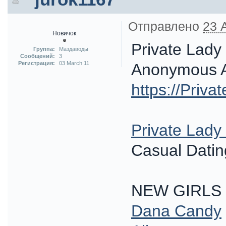
Отправлено
23 A
Новичок
Private Lady
Группа:
Маздаводы
Сообщений:
3
Регистрация:
03 March 11
Anonymous A
https://Priv
Private Lad
Casual Dating
NEW GIRLS
Dana Candy