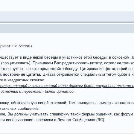
приватные беседы
ществует в виде некой беседы и участников этой беседы, в основном, б
процитировать). Призываем Вас редактировать цитату, оставляя только 
его не нужно - просто продолжайте беседу. Цитирование фотографий не
 построение цитаты.
Цитата открывается специальным тегом quote в к
te в квадратных скобках.
открывающий и закрывающий теги должны быть сохранены вместе с 
а источник и перестает быть цитатой.
кнопку, обозначенную синей стрелкой. Там приведены примеры использо
мативных сообщений.
вое, Вы должны учитывать специфику такой формы общения, как форум и
тся использование переписки в Личных Сообщениях (ЛС).