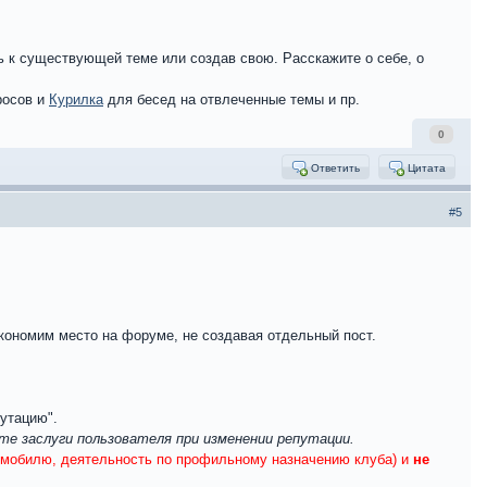
ь к существующей теме или создав свою. Расскажите о себе, о
росов и
Курилка
для бесед на отвлеченные темы и пр.
0
Ответить
Цитата
#5
кономим место на форуме, не создавая отдельный пост.
утацию".
те заслуги пользователя при изменении репутации.
томобилю, деятельность по профильному назначению клуба) и
не