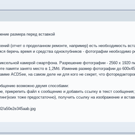
нение размера перед вставкой
ений (отчет о проделанном ремонте, например) есть необходимость вст
мся беречь время и средства одноклубников - фотографии необходимо р
пиксельной камерой смартфона. Разрешение фотографии - 2560 x 1920 п
арте памяти занято место в 1,2Мб. Изменив размер фотографии до 600х45
амме ACDSee, на самом деле ни для кого не секрет, что фоторедактор
общению возможно двумя способами:
е, прикрепить файл к сообщению и добавить ссылку в текст сообщения;
инг(коих тоже предостаточно), получить ссылку на изображение и встав
3/02/a50e2e345aab.jpg