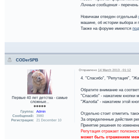
Личные сообщения
- перечень
Новичкам отведен отдельный
машине, об истории выбора и 
Также на форуме имеются
под
CODerSPB
Отправлено
14 March 2013 - 01:12
4. "Спасибо", "Репутация", "Ж
Обратите внимание на соотве
"Спасибо" - нажатием кнопки
Первые 40 лет детства - самые
"Жалоба" - нажатием этой кно
сложные...
Группа:
Admin
Отдельно стоит отметить тако
Сообщений:
3980
За определенные действия реп
Регистрация:
21 December 10
Принятие решения по изменен
Репутация отражает полезност
может быть отражением ме