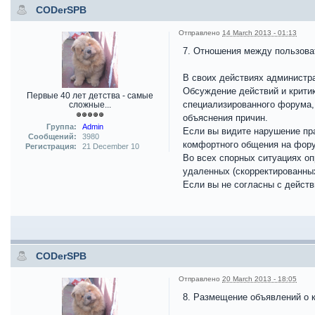
CODerSPB
Отправлено
14 March 2013 - 01:13
7. Отношения между пользова
В своих действиях администр
Обсуждение действий и крити
Первые 40 лет детства - самые
специализированного форума,
сложные...
объяснения причин.
Группа:
Admin
Если вы видите нарушение пра
Сообщений:
3980
комфортного общения на фор
Регистрация:
21 December 10
Во всех спорных ситуациях о
удаленных (скорректированных
Если вы не согласны с действ
CODerSPB
Отправлено
20 March 2013 - 18:05
8. Размещение объявлений о 