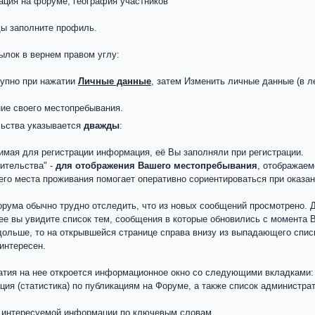
ация на форуме, география участников
ы заполните профиль.
ылок в вернем правом углу:
упно при нажатии
Личные данные
, затем Изменить личные данные (в л
ние своего местопребывания.
ьства указывается
дважды
:
димая для регистрации информация, её Вы заполняли при регистрации.
ительства" -
для отображения Вашего местопребывания
, отображаем
о места проживания помогает оперативно сориентироваться при оказа
рума обычно трудно отследить, что из новых сообщений просмотрено. Д
нее вы увидите список тем, сообщения в которые обновились с момента
дольше, то на открывшейся странице справа внизу из выпадающего спис
интересен.
атия на нее откроется информационное окно со следующими вкладками:
ия (статистика) по публикациям на Форуме, а также список администра
а интересуемой информации по ключевым словам