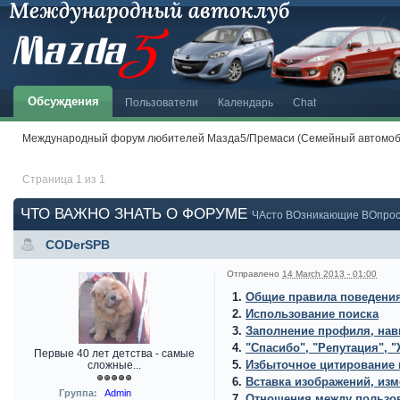
Обсуждения
Пользователи
Календарь
Chat
Международный форум любителей Мазда5/Премаси (Семейный автомоби
Страница 1 из 1
ЧТО ВАЖНО ЗНАТЬ О ФОРУМЕ
ЧАсто ВОзникающие ВОпрос
CODerSPB
Отправлено
14 March 2013 - 01:00
1.
Общие правила поведени
2.
Использование поиска
3.
Заполнение профиля, нав
4.
"Спасибо", "Репутация", 
Первые 40 лет детства - самые
5.
Избыточное цитирование 
сложные...
6.
Вставка изображений, изм
Группа:
Admin
7.
Отношения между пользо