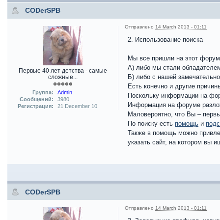
CODerSPB
Отправлено
14 March 2013 - 01:11
2. Использование поиска
Мы все пришли на этот фору
А) либо мы стали обладателем
Первые 40 лет детства - самые
Б) либо с нашей замечательн
сложные...
Есть конечно и другие причин
Группа:
Admin
Поскольку информации на фор
Сообщений:
3980
Информация на форуме разлож
Регистрация:
21 December 10
Маловероятно, что Вы – первы
По поиску есть
помощь
и
подс
Также в помощь можно привлеч
указать сайт, на котором вы 
CODerSPB
Отправлено
14 March 2013 - 01:11