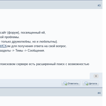
#3
сайт (форум), посвященный ей,
ной проблемы.
не только дружелюбны, но и любопытны).
ОИСК
ом для получения ответа на свой вопрос.
азделы -> Темы -> Сообщения.
м поисковом сервере есть расширенный поиск с возможностью
0
Ответить
Цитата
#4