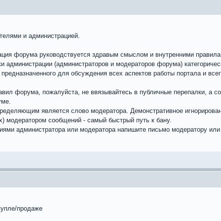
телями и администрацией.
ация форума руководствуется здравым смыслом и внутренними правил
ки администрации (администраторов и модераторов форума) категориче
 предназначенного для обсуждения всех аспектов работы портала и все
вил форума, пожалуйста, не ввязывайтесь в публичные перепалки, а со
уме.
пределяющим является слово модератора. Демонстративное игнорировани
) модератором сообщений - самый быстрый путь к бану.
иями администратора или модератора напишите письмо модератору или 
купле/продаже