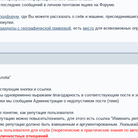
 последних сообщений в личном почтовом ящике на Форуме.
подфорум
, где Вы можете рассказать о себе и машине, присоединившис
покупки.
разделы с географической привязкой
, есть
место
для всевозможных оп
алоба"
тствующие кнопки и ссылки.
 мы одновременно выражаем благодарность в соответствующем посте и э
пки мы сообщаем Администрации о недопустимом посте (теме).
е понятие, как репутация пользователя.
утацию можно повысить/понизить, для этого есть ссылка "Изменить реп
ию репутации должно быть взвешенным и аргументированным.
Указывай
ь пользователя для клуба (теоретические и практические знания по ав
жличностных отношений
.