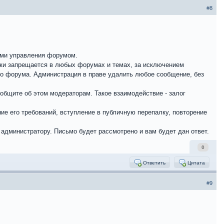
#8
ами управления форумом.
ски запрещается в любых форумах и темах, за исключением
го форума. Администрация в праве удалить любое сообщение, без
общите об этом модераторам. Такое взаимодействие - залог
е его требований, вступление в публичную перепалку, повторение
администратору. Письмо будет рассмотрено и вам будет дан ответ.
0
Ответить
Цитата
#9