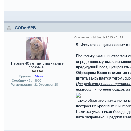
CODerSPB
Отправлено
14 March 2013 - 01:12
5. Избыточное цитирование и 
Поскольку большинство тем су
определенному высказыванию (
Первые 40 лет детства - самые
предидущий пост, цитировать 
сложные...
Обращаем Ваше внимание на
Группа:
Admin
цитата закрывается тегом /quo
Сообщений:
3980
При редактировании цитаты 
Регистрация:
21 December 10
приводит к потере ссылки н
Также обратите внимание на 
построения красивых и инфор
Если же участников беседы д
чата запрещено. Предполагае