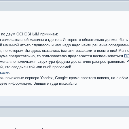
м по двум ОСНОВНЫМ причинам:
 замечательной машины и где-то в Интернете обязательно должен быть 
ой машиной что-то случилось и нам надо надо найти решение определен
ы, по которым Вы здесь оказались (кстати, расскажите всем о них! Мы 
уме предостаточно, то пользователю предлагается воспользоваться
П
ена «по полочкам», структура форума достаточно распространенная: Р
й, кто озадачен той или иной проблемой.
казки
.
ь поисковые сервера Yandex, Google: кроме простого поиска, на любо
ищете информацию. Впишите туда mazda5.ru