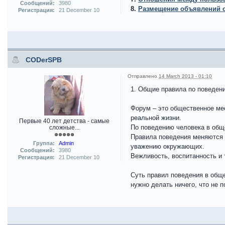
Сообщений:
3980
8.
Размещение объявлений о
Регистрация:
21 December 10
CODerSPB
Отправлено
14 March 2013 - 01:10
1. Общие правила по поведен
Форум – это общественное ме
реальной жизни.
Первые 40 лет детства - самые
По поведению человека в обще
сложные...
Правила поведения меняются 
Группа:
Admin
уважению окружающих.
Сообщений:
3980
Вежливость, воспитанность и 
Регистрация:
21 December 10
Суть правил поведения в обще
нужно делать ничего, что не 