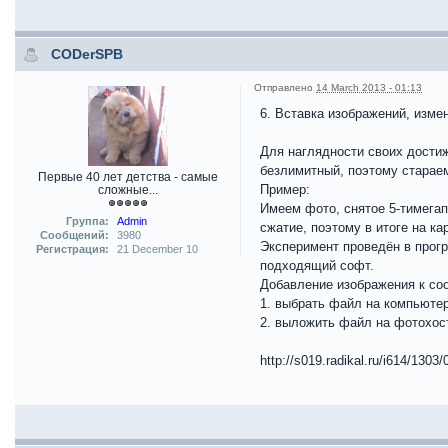
CODerSPB
Отправлено
14 March 2013 - 01:13
6. Вставка изображений, изме
Для наглядности своих достиж
безлимитный, поэтому старае
Первые 40 лет детства - самые
Пример:
сложные...
Имеем фото, снятое 5-тимега
Группа:
Admin
сжатие, поэтому в итоге на к
Сообщений:
3980
Эксперимент проведён в прогр
Регистрация:
21 December 10
подходящий софт.
Добавление изображения к со
1. выбрать файл на компьютер
2. выложить файл на фотохост
http://s019.radikal.ru/i614/130