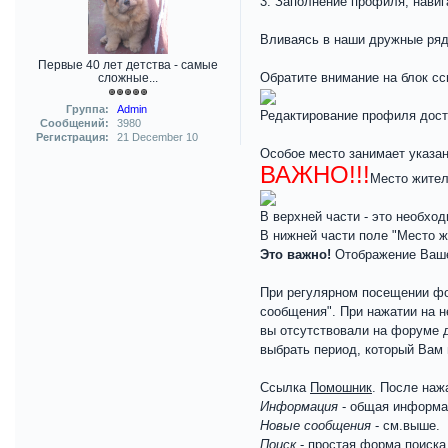
3. Заполнение профиля, навиг
Вливаясь в наши дружные ряд
Первые 40 лет детства - самые
Обратите внимание на блок сс
сложные...
Группа:
Admin
Редактирование профиля дост
Сообщений:
3980
Регистрация:
21 December 10
Особое место занимает указа
ВАЖНО!!!
Место жител
В верхней части - это необхо
В нижней части поле "Место ж
Это важно!
Отображение Вашег
При регулярном посещении фо
сообщения". При нажатии на 
вы отсутствовали на форуме 
выбрать период, который Вам 
Ссылка
Помошник
. После наж
Информация
- общая информац
Новые сообщения
- см.выше.
Поиск
- простая форма поиск