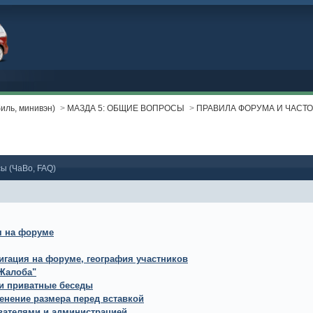
ль, минивэн)
>
МАЗДА 5: ОБЩИЕ ВОПРОСЫ
>
ПРАВИЛА ФОРУМА И ЧАСТ
ы (ЧаВо, FAQ)
я на форуме
игация на форуме, география участников
"Жалоба"
и приватные беседы
енение размера перед вставкой
вателями и администрацией