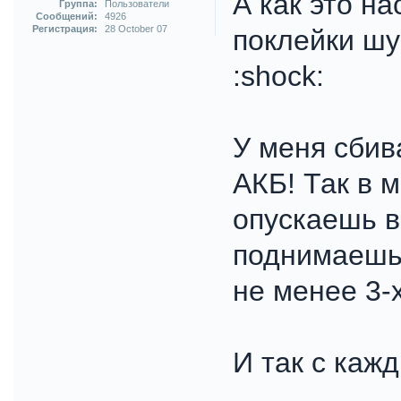
А как это на
Группа:
Пользователи
Сообщений:
4926
Регистрация:
28 October 07
поклейки шу
:shock:
У меня сбив
АКБ! Так в 
опускаешь в
поднимаешь 
не менее 3-х
И так с каж