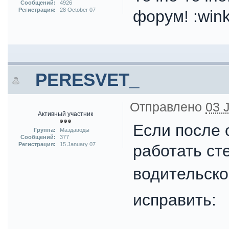
Сообщений:
4926
Регистрация:
28 October 07
форум! :wink
PERESVET_
Отправлено
03 
Активный участник
Если после 
Группа:
Маздаводы
Сообщений:
377
Регистрация:
15 January 07
работать ст
водительской
исправить: