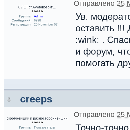
Отправлено
25 
6 ЛЕТ с" Акуловозом"...
Ув. модерат
Группа:
Admin
Сообщений:
6998
Регистрация:
20 November 07
оставить !!!
:wink: . Спа
и форум, чт
помогать дру
creeps
Отправлено
25 
скромнейший и разностороннейший
Точно-точно!
Группа:
Пользователи