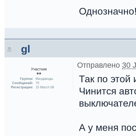
Однозначно
gl
Отправлено
30 J
Участник
Так по этой 
Группа:
Маздаводы
Сообщений:
70
Регистрация:
15 March 08
Чинится авт
выключател
А у меня по