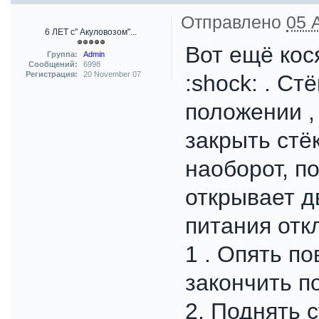
Отправлено
05 
6 ЛЕТ с" Акуловозом"...
Вот ещё кос
Группа:
Admin
Сообщений:
6998
Регистрация:
20 November 07
:shock: . Ст
положении ,
закрыть стёк
наоборот, п
открывает дв
питания отк
1 . Опять п
закончить п
2. Поднять 