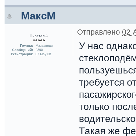
МаксМ
Отправлено
02 
Писатель)
У нас одна
Группа:
Маздаводы
Сообщений:
2390
Регистрация:
07 May 08
стеклоподём
пользуешься
требуется о
пасажирского
только посл
водительско
Такая же фе