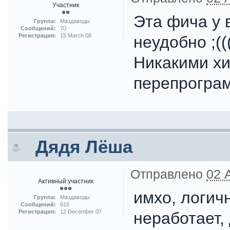
Участник
Эта фича у 
Группа:
Маздаводы
Сообщений:
70
Регистрация:
15 March 08
неудобно ;((
Никакими х
перепрогра
Дядя Лёша
Отправлено
02 
Активный участник
имхо, логич
Группа:
Маздаводы
Сообщений:
616
Регистрация:
12 December 07
неработает,