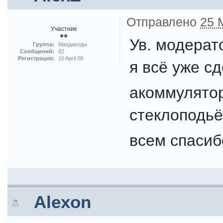
Отправлено
25 
Участник
Ув. модерат
Группа:
Маздаводы
Сообщений:
82
Регистрация:
10 April 08
я всё уже с
акоммулятор
стеклоподьё
всем спасиб
Alexon