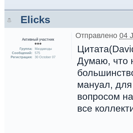
Elicks
Отправлено
04 
Активный участник
Цитата(Davi
Группа:
Маздаводы
Сообщений:
575
Регистрация:
30 October 07
Думаю, что 
большинство
мануал, для
вопросом на
все коллект