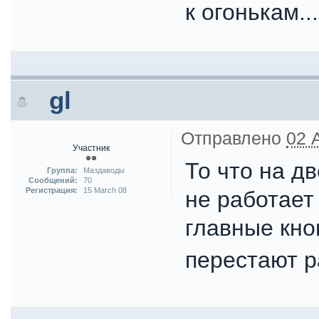
к огонькам...
gl
Отправлено
02 
Участник
То что на д
Группа:
Маздаводы
Сообщений:
70
Регистрация:
15 March 08
не работает 
главные кно
перестают 