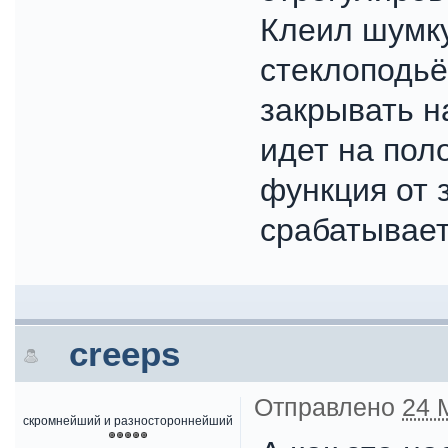
Клеил шумку
стеклоподьём
закрывать н
идет на поло
функция от 
срабатывает
creeps
Отправлено
24 
скромнейший и разностороннейший