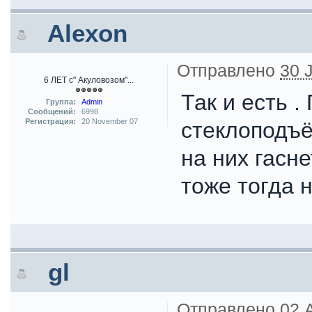
Alexon
Отправлено
30 J
6 ЛЕТ с" Акуловозом"...
Так и есть 
Группа:
Admin
Сообщений:
6998
Регистрация:
20 November 07
стеклоподъё
на них гасне
тоже тогда 
gl
Отправлено
02 