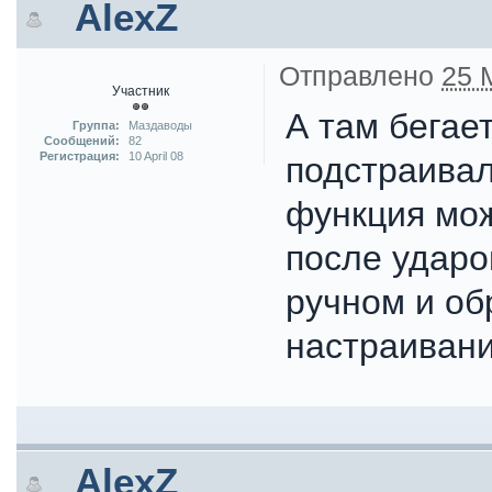
AlexZ
Отправлено
25 
Участник
А там бегает
Группа:
Маздаводы
Сообщений:
82
Регистрация:
10 April 08
подстраивал
функция мож
после ударо
ручном и об
настраивани
AlexZ