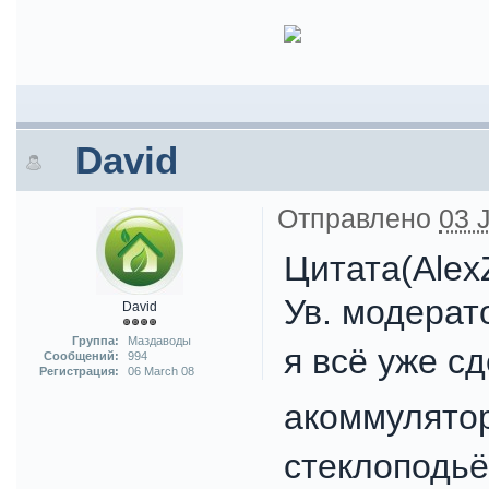
David
Отправлено
03 
Цитата(Alex
Ув. модерат
David
Группа:
Маздаводы
я всё уже с
Сообщений:
994
Регистрация:
06 March 08
акоммулятор
стеклоподьё