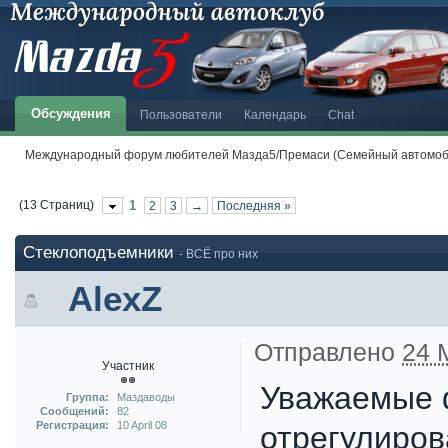
Обсуждения
Пользователи
Календарь
Chat
Международный форум любителей Мазда5/Премаси (Семейный автомоби
(13 Страниц)
1
2
3
→
Последняя »
Стеклоподъемники
- ВСЁ про них
AlexZ
Отправлено
24 
Участник
Уважаемые ф
Группа:
Маздаводы
Сообщений:
82
Регистрация:
10 April 08
отрегулиров