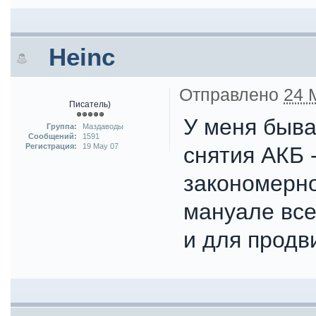
Heinc
Отправлено
24 
Писатель)
У меня быва
Группа:
Маздаводы
Сообщений:
1591
Регистрация:
19 May 07
снятия АКБ 
закономерно
мануале все
и для продв