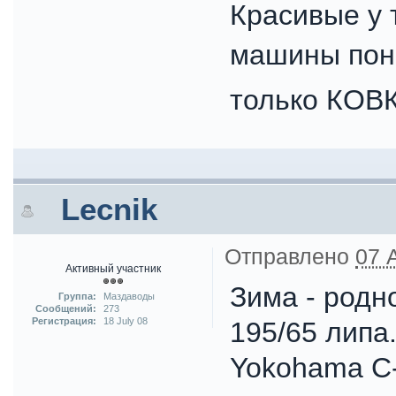
Красивые у т
машины пон
только КОВ
Lecnik
Отправлено
07 
Активный участник
Зима - родн
Группа:
Маздаводы
Сообщений:
273
Регистрация:
18 July 08
195/65 липа.
Yokohama C-