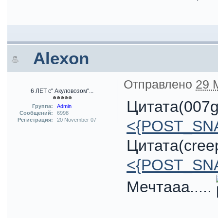
Alexon
Отправлено
29 
6 ЛЕТ с" Акуловозом"...
Цитата(007g
Группа:
Admin
Сообщений:
6998
Регистрация:
20 November 07
<{POST_SN
Цитата(creep
<{POST_SN
Мечтааа.....