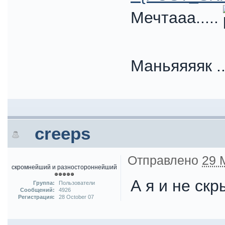
Мечтааа.....
Маньяяяяк ..
creeps
Отправлено
29 
скромнейший и разностороннейший
А я и не ск
Группа:
Пользователи
Сообщений:
4926
Регистрация:
28 October 07