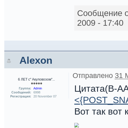
Сообщение о
2009 - 17:40
Alexon
Отправлено
31 
6 ЛЕТ с" Акуловозом"...
Цитата(B-AA
Группа:
Admin
Сообщений:
6998
Регистрация:
20 November 07
<{POST_SN
Вот так вот