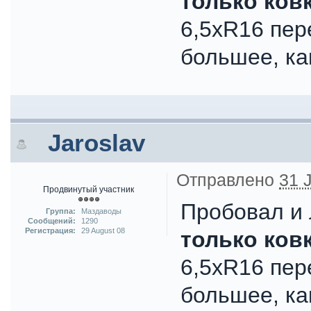
только ков
6,5хR16 пер
большее, к
Jaroslav
Отправлено
31 J
Продвинутый участник
Пробовал и 
Группа:
Маздаводы
Сообщений:
1290
Регистрация:
29 August 08
только ков
6,5хR16 пер
большее, к