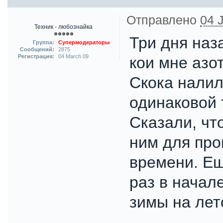
Отправлено
04 
Техник - любознайка
Три дня наз
Группа:
Супермодераторы
Сообщений:
2875
Регистрация:
04 March 09
кои мне азо
Скока налил
одинаковой 
Сказали, что
ним для про
времени. Ещ
раз в начал
зимы на лет