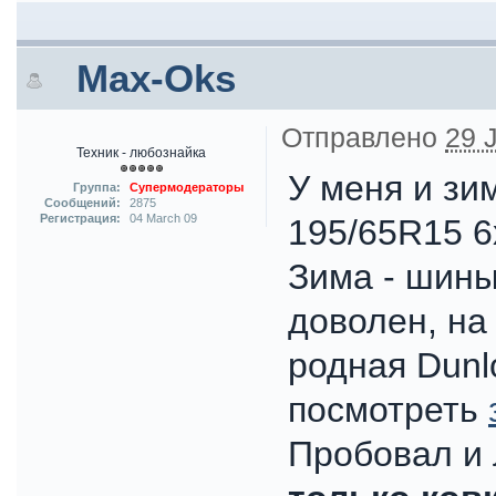
Max-Oks
Отправлено
29 J
Техник - любознайка
У меня и зи
Группа:
Супермодераторы
Сообщений:
2875
Регистрация:
04 March 09
195/65R15 6
Зима - шины
доволен, на
родная Dun
посмотреть
Пробовал и 