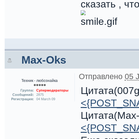
сказать , чт
Max-Oks
Отправлено
05 
Техник - любознайка
Цитата(007g
Группа:
Супермодераторы
Сообщений:
2875
Регистрация:
04 March 09
<{POST_SN
Цитата(Max-
<{POST_SN