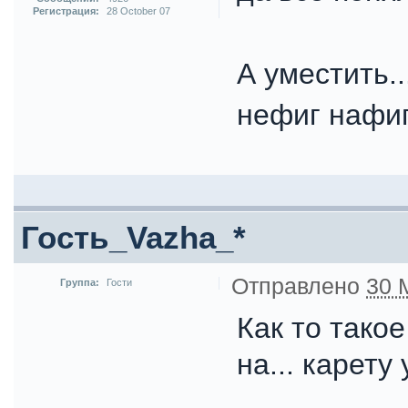
Регистрация:
28 October 07
А уместить.
нефиг нафи
Гость_Vazha_*
Отправлено
30 
Группа:
Гости
Как то тако
на... карету