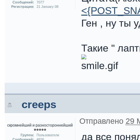
Сообщений:
7077
Регистрация:
21 January 08
<{POST_SN
Ген , ну ты 
Такие " лапт
creeps
Отправлено
29 
скромнейший и разностороннейший
да все поня
Группа:
Пользователи
Сообщений:
4926