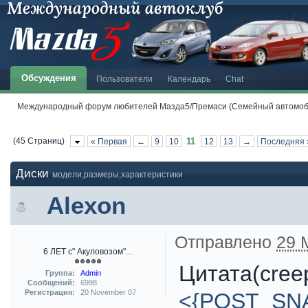
Обсуждения
Пользователи
Календарь
Chat
Международный форум любителей Мазда5/Премаси (Семейный автомоби
(45 Страниц)
11
« Первая
←
9
10
12
13
→
Последняя 
Диски
модели,размеры,характеристики
Alexon
Отправлено
29 
6 ЛЕТ с" Акуловозом"...
Цитата(cree
Группа:
Admin
Сообщений:
6998
Регистрация:
20 November 07
<{POST_SN