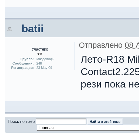
batii
Отправлено
08 
Участник
Лето-R18 Mil
Группа:
Маздаводы
Сообщений:
248
Регистрация:
23 May 09
Contact2.22
рези пока не
Поиск по теме