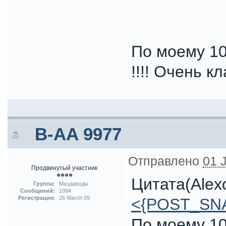
По моему 1
!!!! Очень к
B-AA 9977
Отправлено
01 
Продвинутый участник
Цитата(Alex
Группа:
Маздаводы
Сообщений:
1094
Регистрация:
26 March 09
<{POST_SN
По моему 1