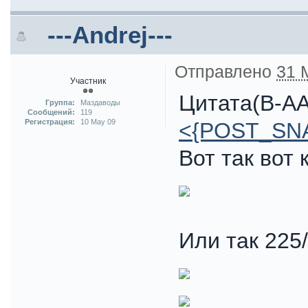
---Andrej---
Отправлено
31 
Участник
Цитата(B-AA
Группа:
Маздаводы
Сообщений:
119
Регистрация:
10 May 09
<{POST_SN
Вот так вот
Или так 225