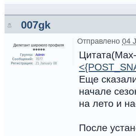
007gk
Отправлено
04 
Дилетант широкого профиля
Цитата(Max-
Группа:
Admin
Сообщений:
7077
Регистрация:
21 January 08
<{POST_SN
Еще сказали
начале сезо
на лето и на
После устан