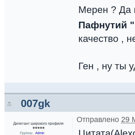
Мерен ? Да н
Пафнутий "
качество , не 
Ген , ну ты 
007gk
Отправлено
29 
Дилетант широкого профиля
Цитата(Alex
Группа:
Admin