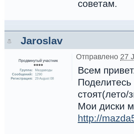
советам.
Jaroslav
Отправлено
27 J
Продвинутый участник
Всем привет
Группа:
Маздаводы
Сообщений:
1290
Регистрация:
29 August 08
Поделитесь 
стоят(лето/з
Мои диски м
http://mazda