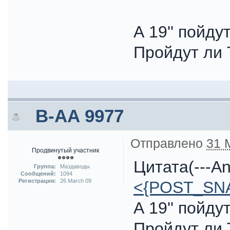
А 19'' пойду
Пройдут ли
B-AA 9977
Отправлено
31 
Продвинутый участник
Цитата(---An
Группа:
Маздаводы
Сообщений:
1094
Регистрация:
26 March 09
<{POST_SN
А 19'' пойду
Пройдут ли