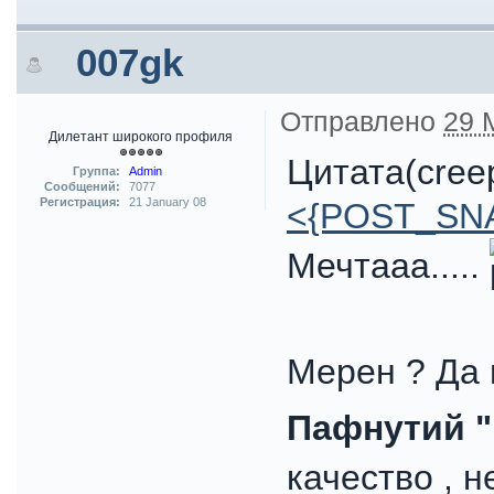
007gk
Отправлено
29 
Дилетант широкого профиля
Цитата(creep
Группа:
Admin
Сообщений:
7077
Регистрация:
21 January 08
<{POST_SN
Мечтааа.....
Мерен ? Да н
Пафнутий "
качество , не 