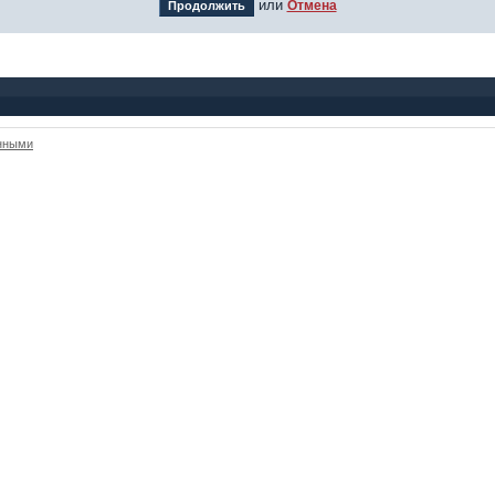
или
Отмена
анными