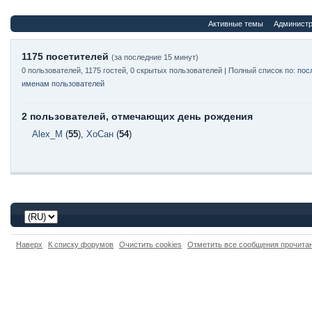
Активные темы
Администр
1175 посетителей
(за последние 15 минут)
0 пользователей, 1175 гостей, 0 скрытых пользователей | Полный список по:
пос
именам пользователей
2 пользователей, отмечающих день рождения
Alex_M
(
55
),
ХоСан
(
54
)
Наверх
К списку форумов
Очистить cookies
Отметить все сообщения прочит