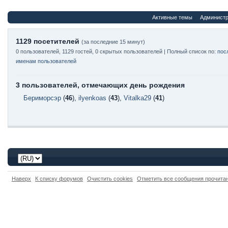
Активные темы
Администр
1129 посетителей
(за последние 15 минут)
0 пользователей, 1129 гостей, 0 скрытых пользователей | Полный список по:
пос
именам пользователей
3 пользователей, отмечающих день рождения
Бериморсэр
(
46
),
ilyenkoas
(
43
),
Vitalka29
(
41
)
Наверх
К списку форумов
Очистить cookies
Отметить все сообщения прочит